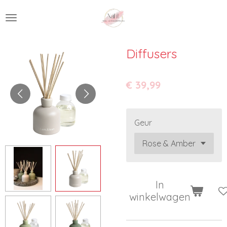
Ga
direct
naar
de
Diffusers
hoofdinhoud
€ 39,99
Geur
In
winkelwagen