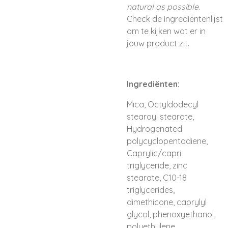
natural as possible
.
Check de ingrediëntenlijst
om te kijken wat er in
jouw product zit.
Ingrediënten:
Mica, Octyldodecyl
stearoyl stearate,
Hydrogenated
polycyclopentadiene,
Caprylic/capri
triglyceride, zinc
stearate, C10-18
triglycerides,
dimethicone, caprylyl
glycol, phenoxyethanol,
polyethylene,