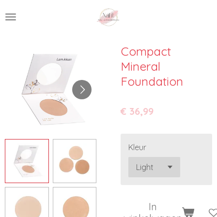
Ga
direct
naar
de
Compact
hoofdinhoud
Mineral
Foundation
€ 36,99
Kleur
In