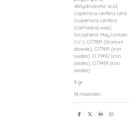
dehydroacetic acid,
copernicia cerifera cera
(copernicia cerifera
(carnauba) was),
tocopherol. May contain
(+/-); CI77891 (titanium
dioxide,), CI77491 (iron
oxides), CI 77492 (iron
oxides), CI77499 (iron
oxides)
9 gr
18 maanden
D
D
S
D
e
e
h
e
l
e
a
l
e
l
r
e