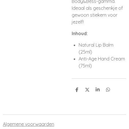
Body&Bess-gamma.
Ideaal als geschenkje of
gewoon stiekem voor
jezelf!
Inhoud:
Natural Lip Balm
(25ml)
Anti-Age Hand Cream
(75ml)
D
D
S
D
e
e
h
e
l
e
a
l
e
l
r
e
n
e
n
Algemene voorwaarden