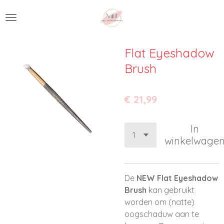
Ga
direct
naar
de
Flat Eyeshadow
hoofdinhoud
Brush
€ 21,99
In
winkelwage
De
NEW
Flat Eyeshadow
Brush
kan gebruikt
worden om (natte)
oogschaduw aan te