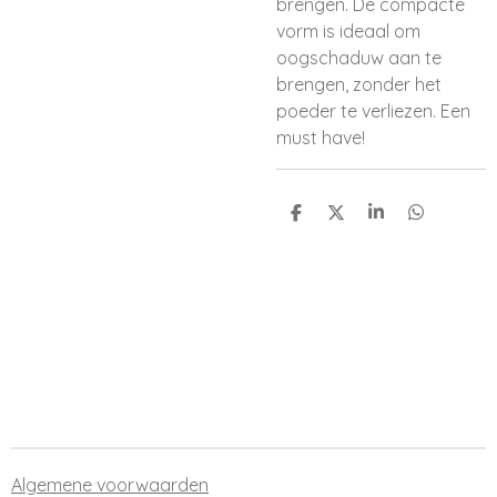
brengen. De compacte
vorm is ideaal om
oogschaduw aan te
brengen, zonder het
poeder te verliezen. Een
must have!
D
D
S
D
e
e
h
e
l
e
a
l
e
l
r
e
n
e
n
Algemene voorwaarden